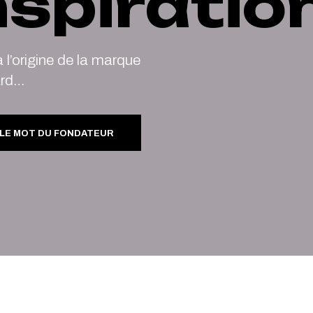
nspiratio
 l’origine de la marque
ard…
 LE MOT DU FONDATEUR