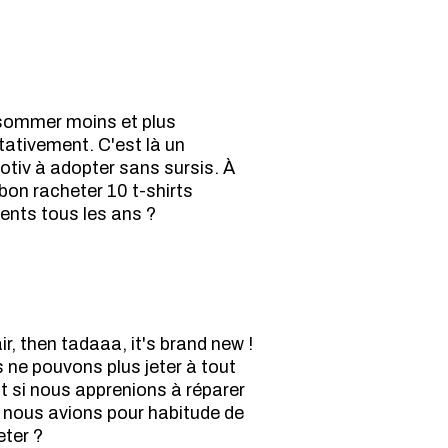
ommer moins et plus
tativement. C'est là un
otiv à adopter sans sursis. À
bon racheter 10 t-shirts
rents tous les ans ?
r, then tadaaa, it's brand new !
 ne pouvons plus jeter à tout
Et si nous apprenions à réparer
ù nous avions pour habitude de
eter ?