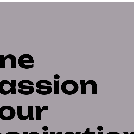
ne
assion
our