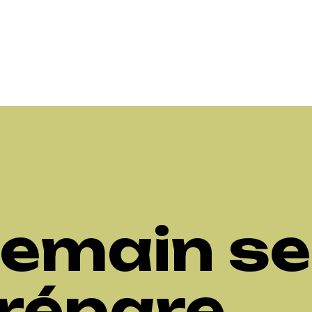
emain se
répare