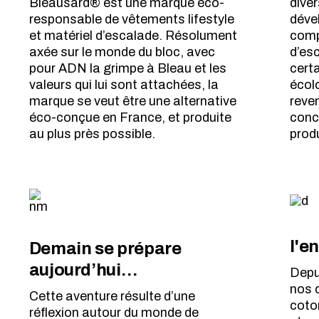
Bleausard® est une marque éco-
diver
responsable de vêtements lifestyle
déve
et matériel d’escalade. Résolument
comp
axée sur le monde du bloc, avec
d’esc
pour ADN la grimpe à Bleau et les
certa
valeurs qui lui sont attachées, la
écol
marque se veut être une alternative
reven
éco-conçue en France, et produite
conc
au plus près possible.
produ
l'e
Demain se prépare
aujourd’hui…
Depu
nos 
Cette aventure résulte d’une
coto
réflexion autour du monde de