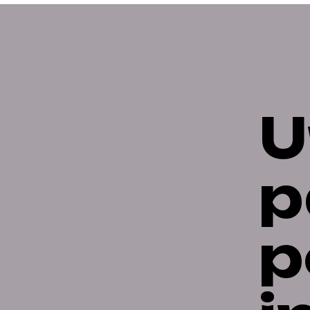
U
p
p