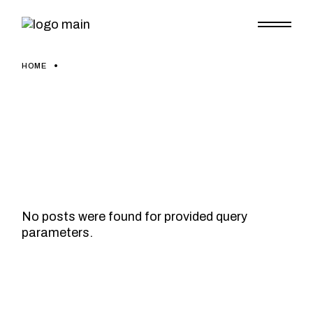
Skip
to
the
content
HOME
No posts were found for provided query
parameters.